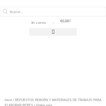
€
0,00
Mi cuenta –
SIN STOCK
Inicio
/
REPUESTOS REBORN Y MATERIALES DE TRABAJO PARA
ELABORAR BEBES
/
Vinilos para