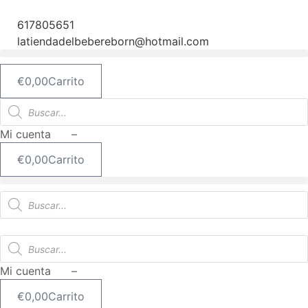
Ir
al
617805651
contenido
latiendadelbebereborn@hotmail.com
€
0,00
Carrito
Búsqueda
de
productos
Mi cuenta –
€
0,00
Carrito
Búsqueda
de
productos
Búsqueda
de
productos
Mi cuenta –
€
0,00
Carrito