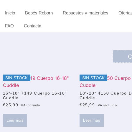
Inicio
Bebés Reborn
Repuestos y materiales
Oferta
FAQ
Contacta
C
SIN STOCK
SIN STOCK
16″-18″ 7149 Cuerpo 16-18″
18″-20″ 4150 Cuerpo 1
Cuddle
Cuddle
€
25,99
€
25,99
IVA incluido
IVA incluido
Leer más
Leer más