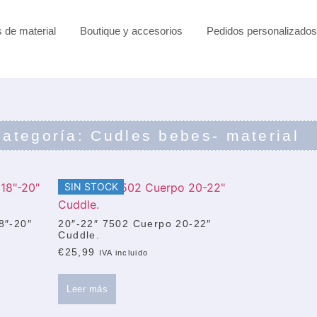
s de material
Boutique y accesorios
Pedidos personalizados
ategoría: Cudles bebes- material
SIN STOCK
8″-20″
20″-22″ 7502 Cuerpo 20-22″
Cuddle.
€
25,99
IVA incluido
Leer más