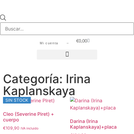
€
0,00
Mi cuenta –
Categoría: Irina
Kaplanskaya
SIN STOCK
Cleo (Severine Piret) +
cuerpo
Darina (Irina
Kaplanskaya)+placa
€
109,90
IVA incluido