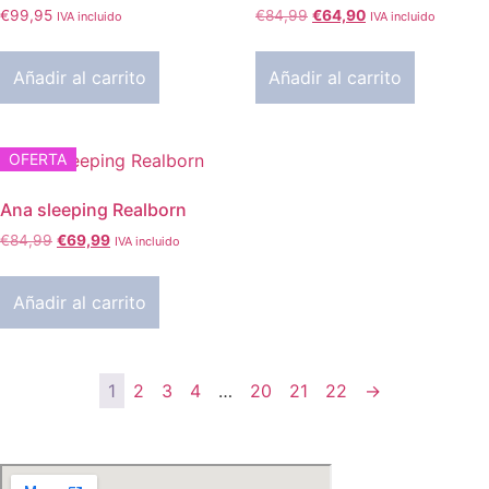
El
El
€
99,95
€
84,99
€
64,90
IVA incluido
IVA incluido
precio
precio
original
actual
Añadir al carrito
Añadir al carrito
era:
es:
€84,99.
€64,90.
OFERTA
Ana sleeping Realborn
El
El
€
84,99
€
69,99
IVA incluido
precio
precio
original
actual
Añadir al carrito
era:
es:
€84,99.
€69,99.
1
2
3
4
…
20
21
22
→