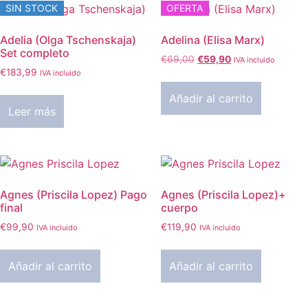
SIN STOCK
OFERTA
Adelia (Olga Tschenskaja)
Adelina (Elisa Marx)
Set completo
El
El
€
69,00
€
59,90
IVA incluido
€
183,99
precio
precio
IVA incluido
original
actual
Añadir al carrito
era:
es:
Leer más
€69,00.
€59,90.
Agnes (Priscila Lopez) Pago
Agnes (Priscila Lopez)+
final
cuerpo
€
99,90
€
119,90
IVA incluido
IVA incluido
Añadir al carrito
Añadir al carrito