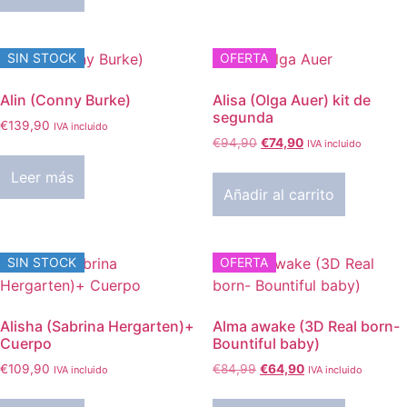
SIN STOCK
OFERTA
Alin (Conny Burke)
Alisa (Olga Auer) kit de
segunda
€
139,90
IVA incluido
El
El
€
94,90
€
74,90
IVA incluido
precio
precio
Leer más
original
actual
Añadir al carrito
era:
es:
€94,90.
€74,90.
SIN STOCK
OFERTA
Alisha (Sabrina Hergarten)+
Alma awake (3D Real born-
Cuerpo
Bountiful baby)
El
El
€
109,90
€
84,99
€
64,90
IVA incluido
IVA incluido
precio
precio
original
actual