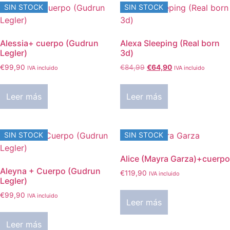
SIN STOCK
SIN STOCK
Alessia+ cuerpo (Gudrun
Alexa Sleeping (Real born
Legler)
3d)
El
El
€
99,90
€
84,99
€
64,90
IVA incluido
IVA incluido
precio
precio
original
actual
Leer más
Leer más
era:
es:
€84,99.
€64,90.
SIN STOCK
SIN STOCK
Alice (Mayra Garza)+cuerpo
Aleyna + Cuerpo (Gudrun
€
119,90
IVA incluido
Legler)
€
99,90
IVA incluido
Leer más
Leer más