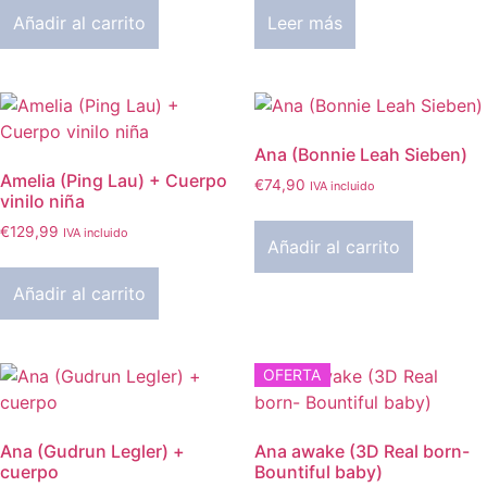
Añadir al carrito
Leer más
Ana (Bonnie Leah Sieben)
Amelia (Ping Lau) + Cuerpo
€
74,90
IVA incluido
vinilo niña
€
129,99
IVA incluido
Añadir al carrito
Añadir al carrito
OFERTA
Ana (Gudrun Legler) +
Ana awake (3D Real born-
cuerpo
Bountiful baby)