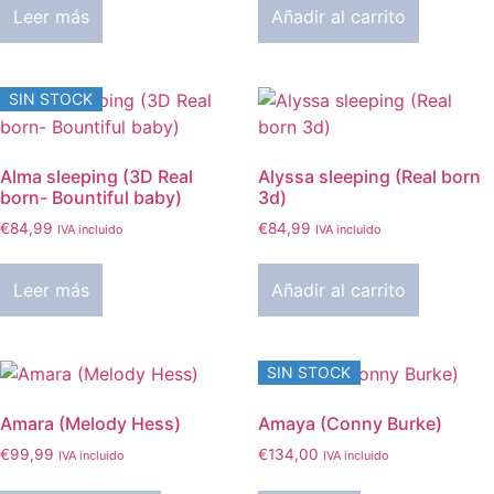
Leer más
Añadir al carrito
era:
es:
€84,99.
€64,90.
SIN STOCK
Alma sleeping (3D Real
Alyssa sleeping (Real born
born- Bountiful baby)
3d)
€
84,99
€
84,99
IVA incluido
IVA incluido
Leer más
Añadir al carrito
SIN STOCK
Amara (Melody Hess)
Amaya (Conny Burke)
€
99,99
€
134,00
IVA incluido
IVA incluido