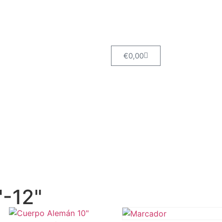
€
0,00
"-12"