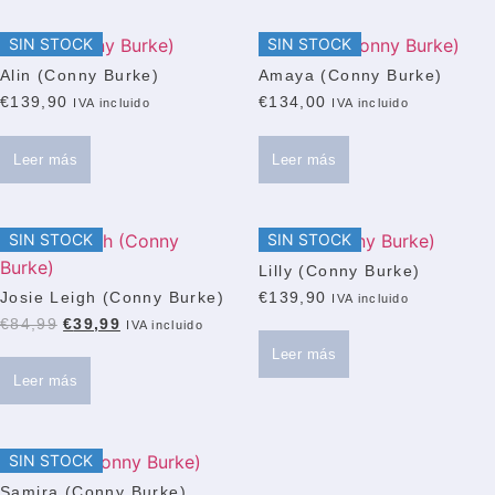
SIN STOCK
SIN STOCK
Alin (Conny Burke)
Amaya (Conny Burke)
€
139,90
€
134,00
IVA incluido
IVA incluido
Leer más
Leer más
SIN STOCK
SIN STOCK
Lilly (Conny Burke)
Josie Leigh (Conny Burke)
€
139,90
IVA incluido
El
El
€
84,99
€
39,99
IVA incluido
precio
precio
Leer más
original
actual
Leer más
era:
es:
€84,99.
€39,99.
SIN STOCK
Samira (Conny Burke)