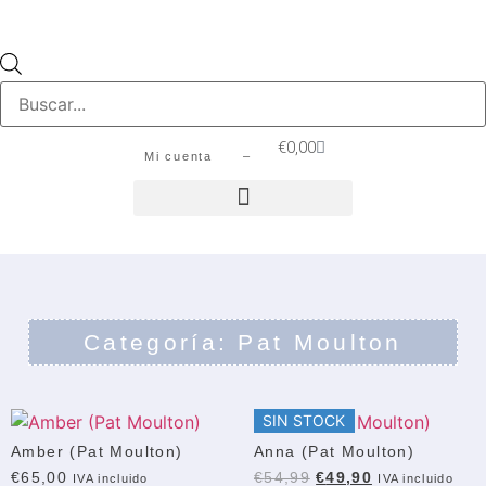
€
0,00
Mi cuenta –
Categoría: Pat Moulton
SIN STOCK
Amber (Pat Moulton)
Anna (Pat Moulton)
€
65,00
€
54,99
€
49,90
IVA incluido
IVA incluido