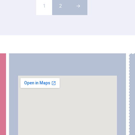
1
2
→