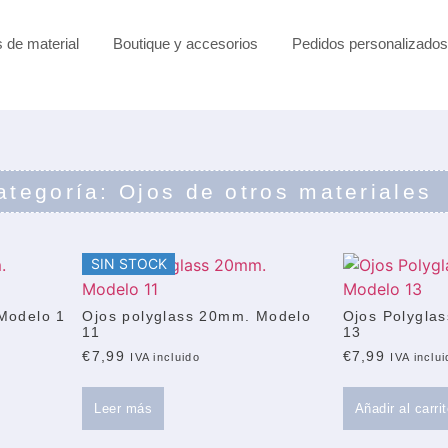
s de material
Boutique y accesorios
Pedidos personalizados
ategoría: Ojos de otros materiales
SIN STOCK
Modelo 1
Ojos polyglass 20mm. Modelo
Ojos Polygla
11
13
€
7,99
€
7,99
IVA incluido
IVA inclu
Leer más
Añadir al carri