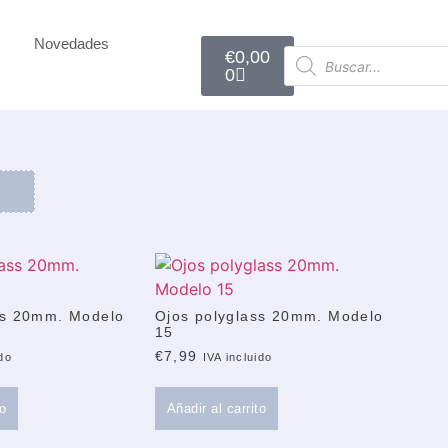
Novedades
€
0,00
0
ss 20mm. Modelo
Ojos polyglass 20mm. Modelo
15
€
7,99
ido
IVA incluido
to
Añadir al carrito