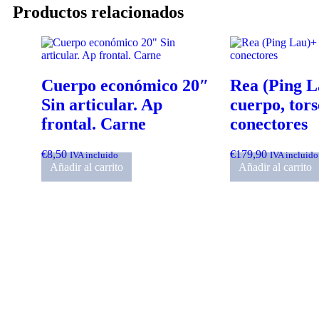
Productos relacionados
Cuerpo económico 20″
Rea (Ping L
Sin articular. Ap
cuerpo, tors
frontal. Carne
conectores
€
8,50
€
179,90
IVA incluido
IVA incluido
Añadir al carrito
Añadir al carrito