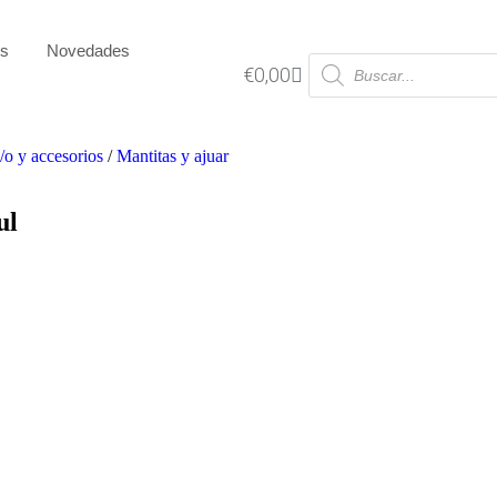
os
Novedades
€
0,00
/o y accesorios
/
Mantitas y ajuar
ul