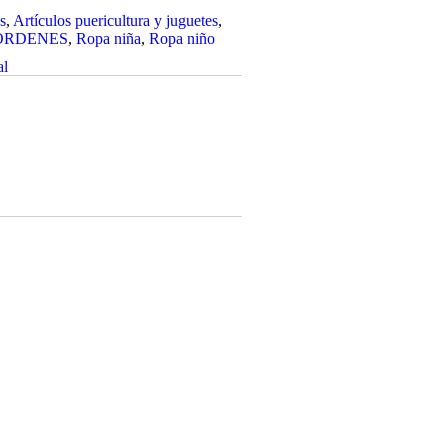
s
,
Artículos puericultura y juguetes
,
ORDENES
,
Ropa niña
,
Ropa niño
al