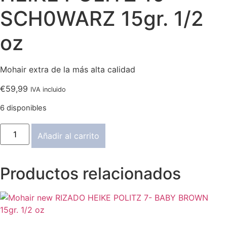
SCH0WARZ 15gr. 1/2
oz
Mohair extra de la más alta calidad
€
59,99
IVA incluido
6 disponibles
Mohair
Añadir al carrito
new
RIZADO
HEIKE
POLITZ
Productos relacionados
10-
SCH0WARZ
15gr.
1/2
oz
cantidad