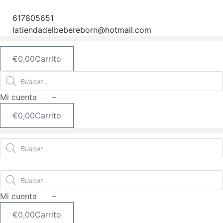
Ir
al
617805651
contenido
latiendadelbebereborn@hotmail.com
€
0,00
Carrito
Búsqueda
de
productos
Mi cuenta –
€
0,00
Carrito
Búsqueda
de
productos
Búsqueda
de
productos
Mi cuenta –
€
0,00
Carrito