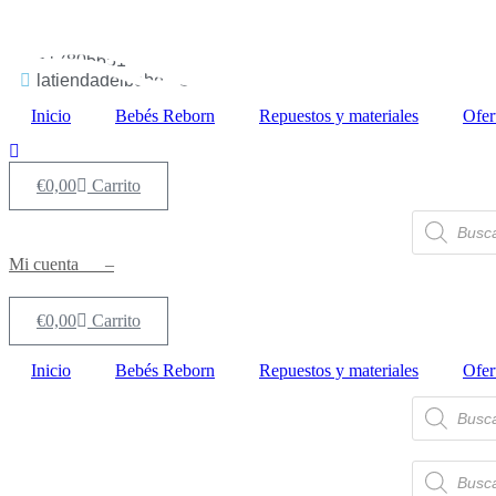
Ir
al
contenido
617805651
latiendadelbebereborn@hotmail.com
Inicio
Bebés Reborn
Repuestos y materiales
Ofer
€
0,00
Carrito
Búsqueda
de
productos
Mi cuenta –
€
0,00
Carrito
Inicio
Bebés Reborn
Repuestos y materiales
Ofer
Búsqueda
de
productos
Búsqueda
de