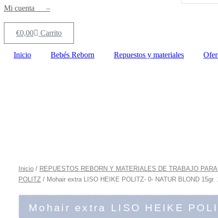
productos
Mi cuenta –
€
0,00
Carrito
Inicio
Bebés Reborn
Repuestos y materiales
Ofer
Inicio
/
REPUESTOS REBORN Y MATERIALES DE TRABAJO PARA
POLITZ
/ Mohair extra LISO HEIKE POLITZ- 0- NATUR BLOND 15gr. 
Mohair extra LISO HEIKE POL