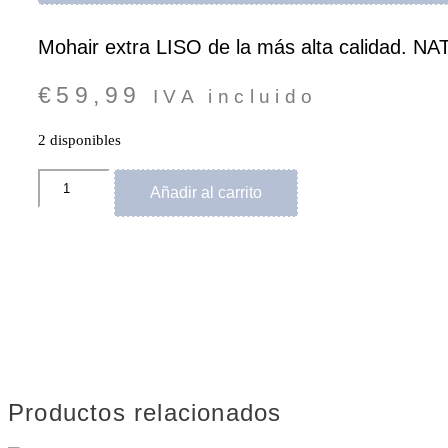
Mohair extra LISO de la más alta calidad. 
€
59,99
IVA incluido
2 disponibles
Mohair
Añadir al carrito
extra
LISO
HEIKE
POLITZ-
0-
NATUR
BLOND
15gr.
1/2
oz
cantidad
Productos relacionados