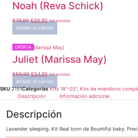
Noah (Reva Schick)
El
El
€
79,90
€
69,90
IVA incluido
precio
precio
Añadir al carrito
original
actual
era:
es:
OFERTA
€79,90.
€69,90.
Juliet (Marissa May)
El
El
€
59,99
€
54,99
IVA incluido
precio
precio
Añadir al carrito
original
actual
SKU
2151
Categorías
Kits 18"-20"
,
Kits de miembros compl
era:
es:
Descripción
Información adicional
€59,99.
€54,99.
Descripción
Lavender sleeping. Kit Real born de Bountiful baby. Pre