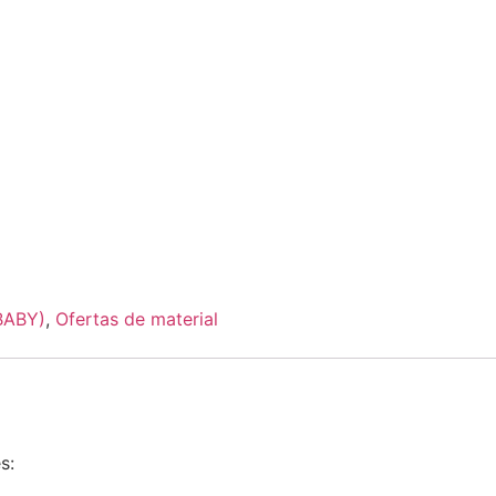
BABY)
,
Ofertas de material
s: