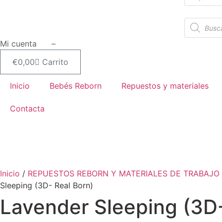
productos
Búsqueda
de
productos
Mi cuenta –
€
0,00
Carrito
Inicio
Bebés Reborn
Repuestos y materiales
Contacta
Inicio
/
REPUESTOS REBORN Y MATERIALES DE TRABAJO
Sleeping (3D- Real Born)
Lavender Sleeping (3D-