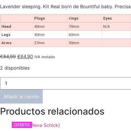
Lavender sleeping. Kit Real born de Bountiful baby. Preci
Plugs
rings
Eyes
Head
40mm
70mm
N/A
Legs
40mm
60mm
Arms
27mm
50mm
El
El
€
84,99
€
64,90
IVA incluido
precio
precio
2 disponibles
original
actual
era:
es:
Lavender
€84,99.
€64,90.
Sleeping
(3D-
Real
Añadir al carrito
Born)
cantidad
Productos relacionados
OFERTA