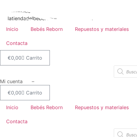
Ir
OFERTA
al
617805651
contenido
latiendadelbebereborn@hotmail.com
Inicio
Bebés Reborn
Repuestos y materiales
Contacta
€
0,00
Carrito
Búsqueda
de
productos
Mi cuenta –
€
0,00
Carrito
Inicio
Bebés Reborn
Repuestos y materiales
Contacta
Búsqueda
de