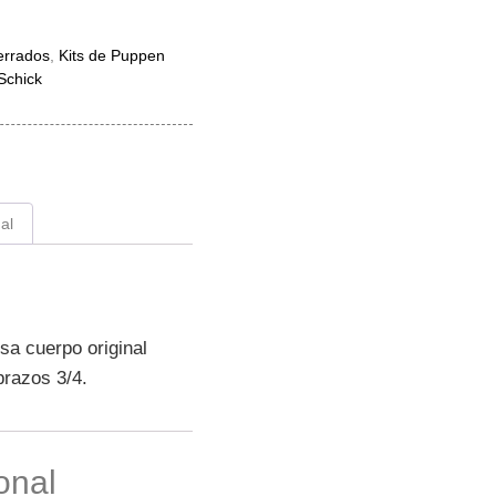
cerrados
,
Kits de Puppen
Schick
al
sa cuerpo original
brazos 3/4.
onal