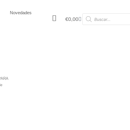
Novedades
€
0,00
PARA
de