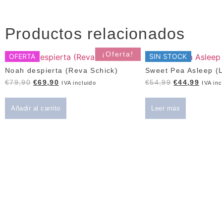
Productos relacionados
¡Oferta!
OFERTA
SIN STOCK
Noah despierta (Reva Schick)
Sweet Pea Asleep (L
€
79,90
€
69,90
€
54,99
€
44,99
IVA incluido
IVA inc
Añadir al carrito
Leer más