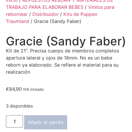
Inicio
/
REPUESTOS REBORN Y MATERIALES DE
TRABAJO PARA ELABORAR BEBES
/
Vinilos para
rebornear
/
Distribuidor
/
Kits de Puppen
Traumland
/ Gracie (Sandy Faber)
Gracie (Sandy Faber)
Kit de 21″. Precisa cuerpo de miembros completos
apertura lateral y ojos de 18mm. No es un bebe
reborn ya elaborado. Se refiere al material para su
realización
€
84,90
IVA incluido
3 disponibles
Añadir al carrito