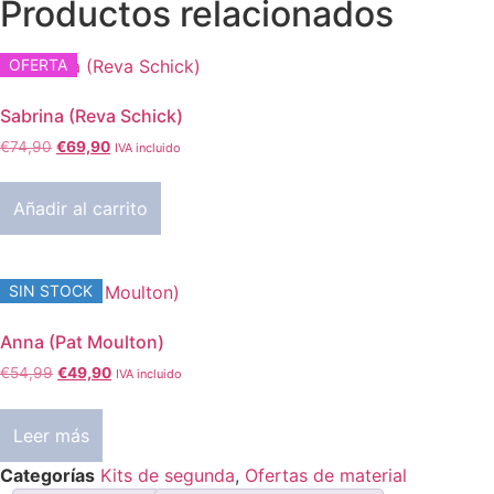
Productos relacionados
OFERTA
Sabrina (Reva Schick)
El
El
€
74,90
€
69,90
IVA incluido
precio
precio
original
actual
Añadir al carrito
era:
es:
€74,90.
€69,90.
SIN STOCK
Anna (Pat Moulton)
El
El
€
54,99
€
49,90
IVA incluido
precio
precio
original
actual
Leer más
era:
es:
€54,99.
€49,90.
Categorías
Kits de segunda
,
Ofertas de material