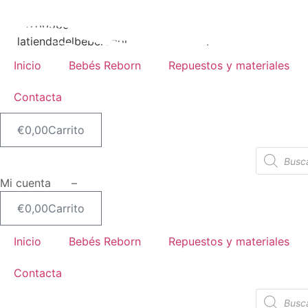
Ir
al
617805651
contenido
latiendadelbebereborn@hotmail.com
Inicio
Bebés Reborn
Repuestos y materiales
Contacta
€
0,00
Carrito
Búsqueda
de
productos
Mi cuenta –
€
0,00
Carrito
Inicio
Bebés Reborn
Repuestos y materiales
Contacta
Búsqueda
de