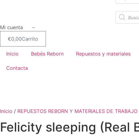
productos
Búsqueda
de
productos
Mi cuenta –
€
0,00
Carrito
Inicio
Bebés Reborn
Repuestos y materiales
Contacta
SIN STOCK
Inicio
/
REPUESTOS REBORN Y MATERIALES DE TRABAJO
Felicity sleeping (Real