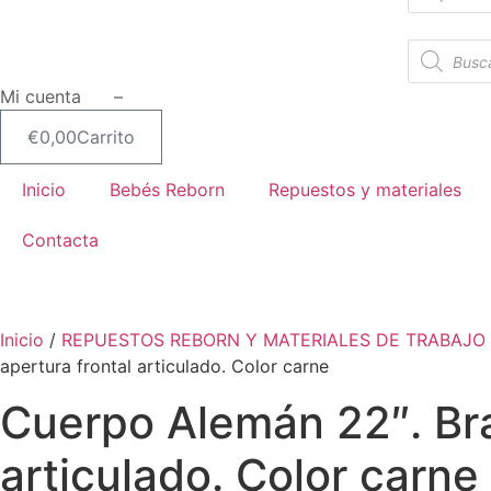
productos
Búsqueda
de
productos
Mi cuenta –
€
0,00
Carrito
Inicio
Bebés Reborn
Repuestos y materiales
Contacta
Inicio
/
REPUESTOS REBORN Y MATERIALES DE TRABAJO
apertura frontal articulado. Color carne
Cuerpo Alemán 22″. Bra
articulado. Color carne