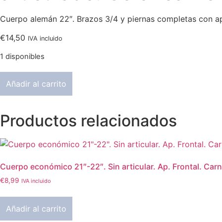
Cuerpo alemán 22″. Brazos 3/4 y piernas completas con aper
€
14,50
IVA incluido
1 disponibles
Cuerpo
Añadir al carrito
Alemán
22".
Brazos
3/4
Productos relacionados
piernas
completas
apertura
frontal
articulado.
Color
Cuerpo económico 21″-22″. Sin articular. Ap. Frontal. Carn
carne
€
8,99
IVA incluido
cantidad
Añadir al carrito