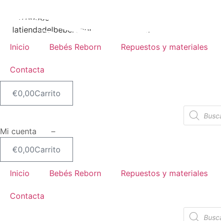
Ir
al
617805651
contenido
latiendadelbebereborn@hotmail.com
Inicio
Bebés Reborn
Repuestos y materiales
Contacta
€
0,00
Carrito
Búsqueda
de
productos
Mi cuenta –
€
0,00
Carrito
Inicio
Bebés Reborn
Repuestos y materiales
Contacta
Búsqueda
de