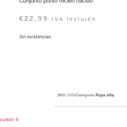
Conjunto punto recien nacido
€
22,99
IVA incluido
Sin existencias
SKU
3086
Categoría
Ropa niña