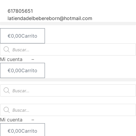
Ir
al
617805651
contenido
latiendadelbebereborn@hotmail.com
€
0,00
Carrito
Búsqueda
de
productos
Mi cuenta –
€
0,00
Carrito
Búsqueda
de
productos
Búsqueda
de
productos
Mi cuenta –
€
0,00
Carrito