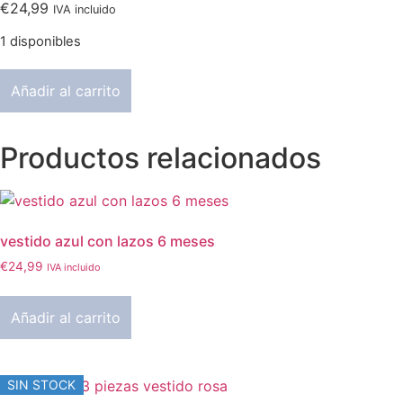
€
24,99
IVA incluido
1 disponibles
vestido
Añadir al carrito
rojo
y
blanco
12
Productos relacionados
meses
cantidad
vestido azul con lazos 6 meses
€
24,99
IVA incluido
Añadir al carrito
SIN STOCK