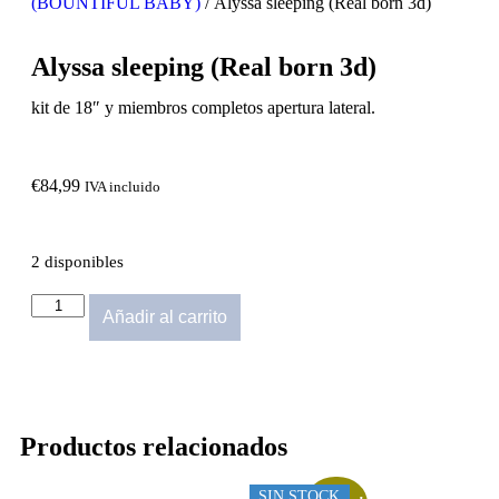
(BOUNTIFUL BABY)
/ Alyssa sleeping (Real born 3d)
Alyssa sleeping (Real born 3d)
kit de 18″ y miembros completos apertura lateral.
€
84,99
IVA incluido
2 disponibles
Añadir al carrito
Productos relacionados
SIN STOCK