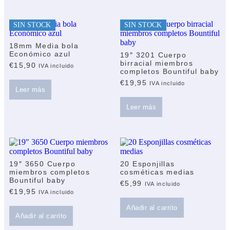
SIN STOCK
SIN STOCK
18mm Media bola
Económico azul
19″ 3201 Cuerpo
birracial miembros
€
15,90
IVA incluido
completos Bountiful baby
€
19,95
IVA incluido
Leer más
Leer más
19″ 3650 Cuerpo
20 Esponjillas
miembros completos
cosméticas medias
Bountiful baby
€
5,99
IVA incluido
€
19,95
IVA incluido
Añadir al carrito
Añadir al carrito