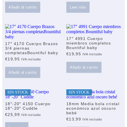
Añadir al carrito
Leer más
17″ 4991 Cuerpo
miembros completos
17″ 4170 Cuerpo Brazos
Bountiful baby
3/4 piernas
completasBountiful baby
€
19,95
IVA incluido
€
19,95
IVA incluido
Añadir al carrito
Añadir al carrito
SIN STOCK
SIN STOCK
18″-20″ 4150 Cuerpo
18mm Media bola cristal
18″-20″ Cuddle
económico azul oscuro
bebé
€
25,99
IVA incluido
€
13,99
IVA incluido