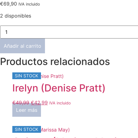
€
69,90
IVA incluido
2 disponibles
Vivien
(Evelina
Wosnjuk)
cantidad
Añadir al carrito
Productos relacionados
SIN STOCK
Irelyn (Denise Pratt)
El
El
€
49,99
€
42,99
IVA incluido
precio
precio
Leer más
original
actual
era:
es:
SIN STOCK
€49,99.
€42,99.