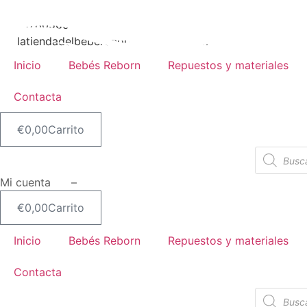
Ir
al
617805651
contenido
latiendadelbebereborn@hotmail.com
Inicio
Bebés Reborn
Repuestos y materiales
Contacta
€
0,00
Carrito
Búsqueda
de
productos
Mi cuenta –
€
0,00
Carrito
Inicio
Bebés Reborn
Repuestos y materiales
Contacta
Búsqueda
de