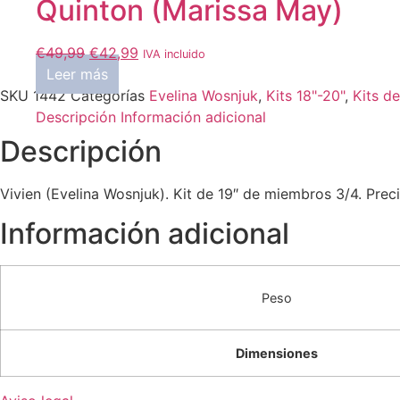
Quinton (Marissa May)
El
El
€
49,99
€
42,99
IVA incluido
precio
precio
Leer más
original
actual
SKU
1442
Categorías
Evelina Wosnjuk
,
Kits 18"-20"
,
Kits de
era:
es:
Descripción
Información adicional
€49,99.
€42,99.
Descripción
Vivien (Evelina Wosnjuk). Kit de 19″ de miembros 3/4. Pre
Información adicional
Peso
Dimensiones