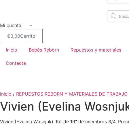
productos
Búsqueda
de
productos
Mi cuenta –
€
0,00
Carrito
Inicio
Bebés Reborn
Repuestos y materiales
Contacta
Inicio
/
REPUESTOS REBORN Y MATERIALES DE TRABAJO
Vivien (Evelina Wosnju
Vivien (Evelina Wosnjuk). Kit de 19″ de miembros 3/4. Pre