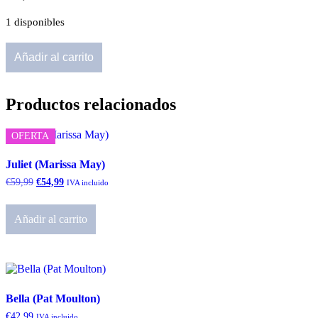
1 disponibles
Theo
Añadir al carrito
(Doris
Moyers)
Pago
final
Productos relacionados
cantidad
OFERTA
Juliet (Marissa May)
El
El
€
59,99
€
54,99
IVA incluido
precio
precio
original
actual
era:
es:
Añadir al carrito
€59,99.
€54,99.
Bella (Pat Moulton)
€
42,99
IVA incluido