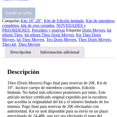
Añadir al carrito
Categorías
Kits 18"-20"
,
Kits de Edición limitada
,
Kits de miembros
completos
,
kits de ojos cerrados
,
NOVEDADES y
PREORDENES
,
Preorders y reservas
Etiquetas
Doris Moyers
,
kit
reborn Theo
,
kit reborn Theo Doris Moyers
,
Kit Theo Doris
Moyers
,
kit Theo Moyers
,
Teo Doris Moyers
,
Theo Doris Moyers
,
Theo kit
,
Theo Moyers
Descripción
Información adicional
Descripción
Theo (Doris Moyers) Pago final para reservas de 20€. Kit de
19″. Incluye cuerpo de miembros completos. Edición
limitada. No habrá más ediciones posteriores por tanto. Este
artículo incluye certificado original expedido por la escultora
que acredita la originalidad del kit y el número limitado de los
mismos. Pago final para reservas de 20€ efectuadas con
anterioridad. Kit en stok disponible para su envío en un plazo
aproximado de 24-48h. una vez sea efectuado el pago del