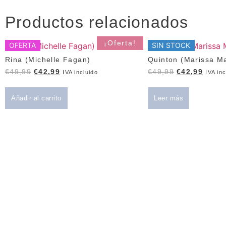
Productos relacionados
¡Oferta!
OFERTA
SIN STOCK
Rina (Michelle Fagan)
Quinton (Marissa M
€
49,99
€
42,99
€
49,99
€
42,99
IVA incluido
IVA inc
Añadir al carrito
Leer más