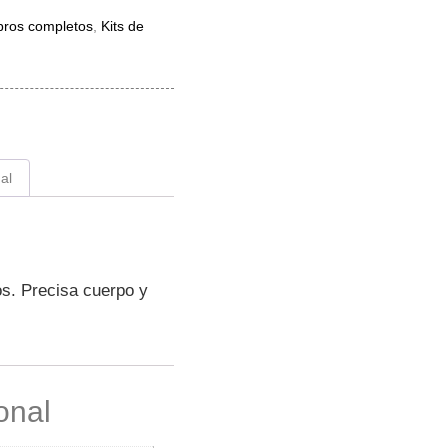
bros completos
,
Kits de
al
s. Precisa cuerpo y
onal