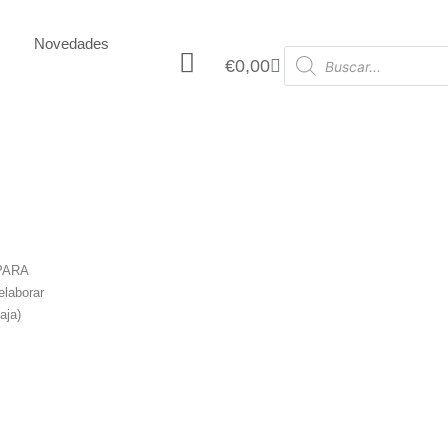
Novedades
€
0,00
PARA
elaborar
aja)