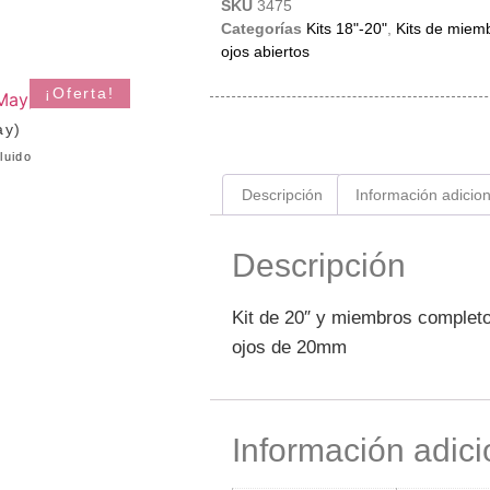
SKU
3475
Categorías
Kits 18"-20"
,
Kits de miem
ojos abiertos
¡Oferta!
ay)
luido
Descripción
Información adicion
Descripción
Kit de 20″ y miembros completo
ojos de 20mm
Información adici