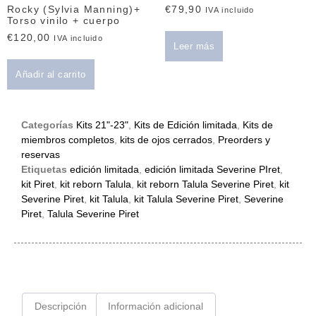
Rocky (Sylvia Manning)+
€
79,90
IVA incluido
Torso vinilo + cuerpo
€
120,00
IVA incluido
Leer más
Añadir al carrito
Categorías
Kits 21"-23"
,
Kits de Edición limitada
,
Kits de
miembros completos
,
kits de ojos cerrados
,
Preorders y
reservas
Etiquetas
edición limitada
,
edición limitada Severine PIret
,
kit Piret
,
kit reborn Talula
,
kit reborn Talula Severine Piret
,
kit
Severine Piret
,
kit Talula
,
kit Talula Severine Piret
,
Severine
Piret
,
Talula Severine Piret
Descripción
Información adicional