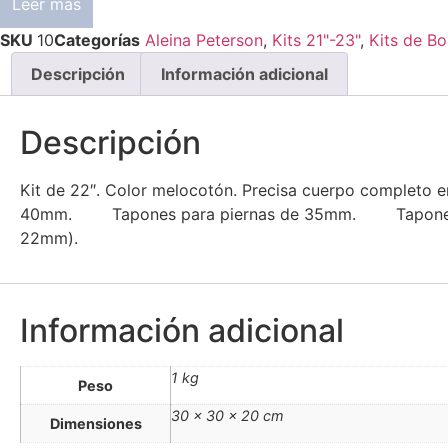
Leer más
era:
es:
€49,99.
€42,99.
SKU
10
Categorías
Aleina Peterson
,
Kits 21"-23"
,
Kits de Bo
Descripción
Información adicional
Descripción
Kit de 22″. Color melocotón. Precisa cuerpo comple
40mm. Tapones para piernas de 35mm. Tapones pa
22mm).
Información adicional
1 kg
Peso
30 × 30 × 20 cm
Dimensiones