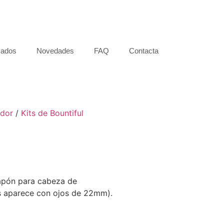
zados
Novedades
FAQ
Contacta
idor
/
Kits de Bountiful
apón para cabeza de
parece con ojos de 22mm).