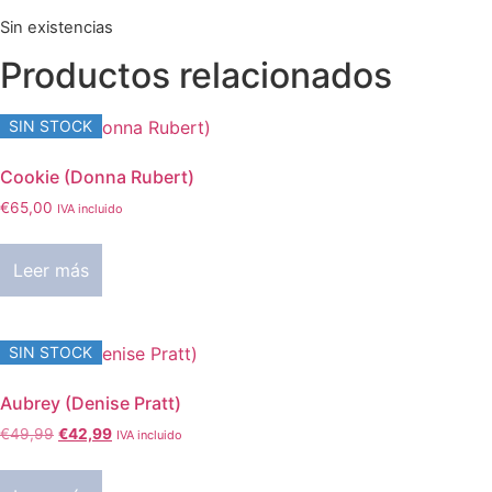
Sin existencias
Productos relacionados
SIN STOCK
Cookie (Donna Rubert)
€
65,00
IVA incluido
Leer más
SIN STOCK
Aubrey (Denise Pratt)
El
El
€
49,99
€
42,99
IVA incluido
precio
precio
original
actual