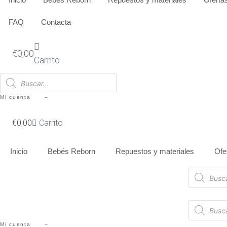
Ir
al
FAQ
Contacta
contenido
€
0,00
Carrito
Búsqueda
de
productos
Mi cuenta –
€
0,00
Carrito
Inicio
Bebés Reborn
Repuestos y materiales
Ofe
Búsqueda
de
productos
Búsqueda
de
productos
Mi cuenta –