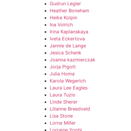
Gudrun Legler
Heather Boneham
Heike Kolpin
Ina Volrich
Irina Kaplanskaya
Iveta Eckertova
Jannie de Lange
Jesica Schenk
Joanna kazmierczak
Jorja Pigott
Julia Homa
Karola Wegerich
Laura Lee Eagles
Laura Tuzio
Linde Sherer
Lilianne Breedveld
Lisa Stone
Lorna Miller
Lorraine Yophi