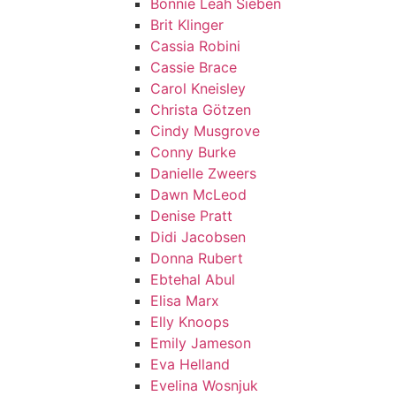
Bonnie Leah Sieben
Brit Klinger
Cassia Robini
Cassie Brace
Carol Kneisley
Christa Götzen
Cindy Musgrove
Conny Burke
Danielle Zweers
Dawn McLeod
Denise Pratt
Didi Jacobsen
Donna Rubert
Ebtehal Abul
Elisa Marx
Elly Knoops
Emily Jameson
Eva Helland
Evelina Wosnjuk