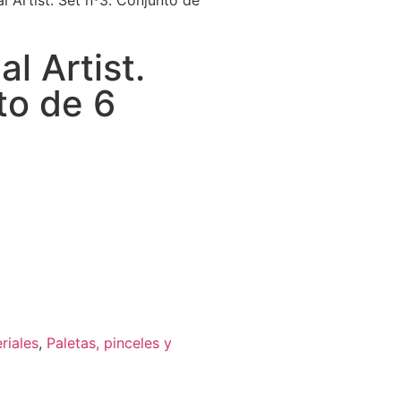
l Artist. Set nº3. Conjunto de
l Artist.
to de 6
riales
,
Paletas, pinceles y