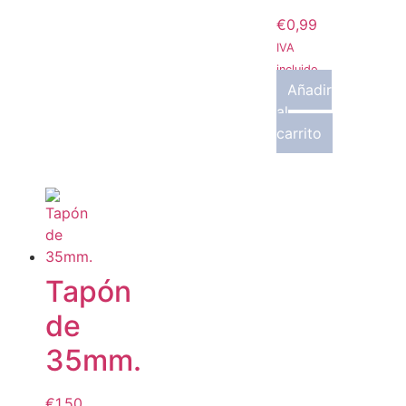
€
0,99
IVA
incluido
Añadir
al
carrito
Tapón
de
35mm.
€
1,50