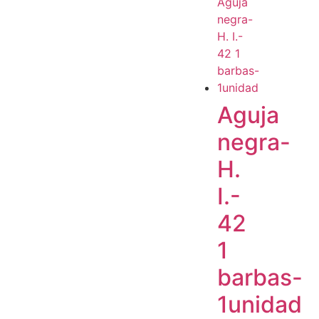
Aguja
negra-
H.
I.-
42
1
barbas-
1unidad