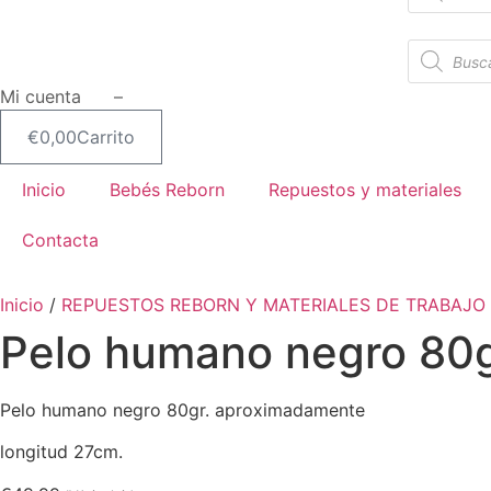
productos
Búsqueda
de
productos
Mi cuenta –
€
0,00
Carrito
Inicio
Bebés Reborn
Repuestos y materiales
Contacta
Inicio
/
REPUESTOS REBORN Y MATERIALES DE TRABAJO
Pelo humano negro 80g
Pelo humano negro 80gr. aproximadamente
longitud 27cm.