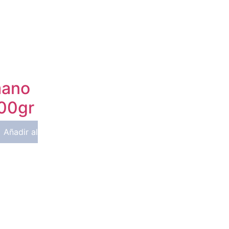
mano
00gr
Añadir al