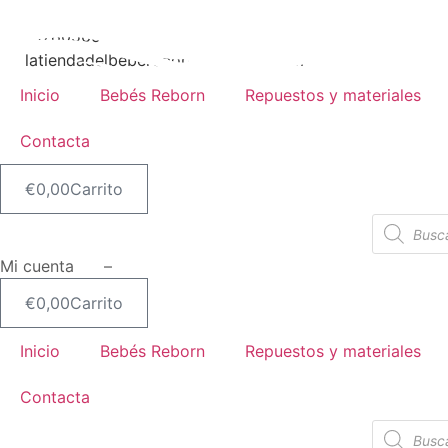
Ir
SIN STOCK
al
617805651
contenido
latiendadelbebereborn@hotmail.com
Inicio
Bebés Reborn
Repuestos y materiales
Contacta
€
0,00
Carrito
Búsqueda
de
productos
Mi cuenta –
€
0,00
Carrito
Inicio
Bebés Reborn
Repuestos y materiales
Contacta
Búsqueda
de