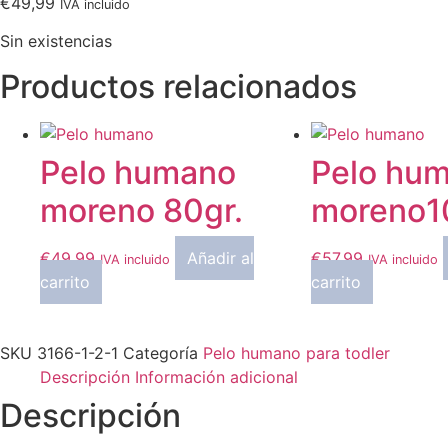
€
49,99
IVA incluido
Sin existencias
Productos relacionados
Pelo humano
Pelo hu
moreno 80gr.
moreno1
€
49,99
Añadir al
€
57,99
IVA incluido
IVA incluido
carrito
carrito
SKU
3166-1-2-1
Categoría
Pelo humano para todler
Descripción
Información adicional
Descripción