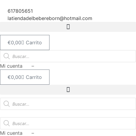
Ir
al
617805651
contenido
latiendadelbebereborn@hotmail.com
€
0,00
Carrito
Búsqueda
de
productos
Mi cuenta –
€
0,00
Carrito
Búsqueda
de
productos
Búsqueda
de
productos
Mi cuenta –