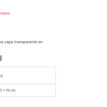
riales
una capa transparente en
l
kg
10 × 10 cm