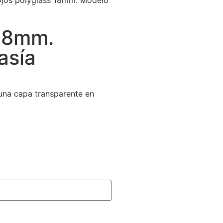
Ojos polyglass 18mm. Modelo
 18mm.
asía
 una capa transparente en