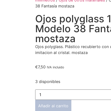
milímetros
/
Ojos de otros materiales
/ 
38 Fantasía mostaza
Ojos polyglass
Modelo 38 Fant
mostaza
Ojos polyglass. Plástico recubierto con
imitacion al cristal. mostaza
€
7,50
IVA incluido
3 disponibles
Añadir al carrito