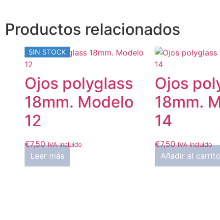
Productos relacionados
SIN STOCK
Ojos polyglass
Ojos pol
18mm. Modelo
18mm. M
12
14
€
7,50
€
7,50
IVA incluido
IVA incluido
Leer más
Añadir al carrit