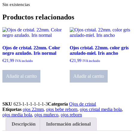
Sin existencias
Productos relacionados
Ojos de cristal. 22mm. Color
Ojos cristal. 22mm. color gris
negro azulado. Iris normal
azulado-miel. Iris ancho
€
21,99
€
21,99
IVA incluido
IVA incluido
Añadir al carrito
Añadir al carrito
SKU
623-1-1-1-1-1-1-3
Categoría
Ojos de cristal
Etiquetas
ojos 22mm
,
ojos bebe reborn
,
ojos cristal media bola
,
ojos media bola
,
ojos muñeco
,
ojos reborn
Descripción
Información adicional