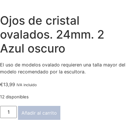
Ojos de cristal
ovalados. 24mm. 2
Azul oscuro
El uso de modelos ovalado requieren una talla mayor del
modelo recomendado por la escultora.
€
13,99
IVA incluido
12 disponibles
Ojos
Añadir al carrito
de
cristal
ovalados.
24mm.