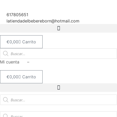
Ir
al
617805651
contenido
latiendadelbebereborn@hotmail.com
€
0,00
Carrito
Búsqueda
de
productos
Mi cuenta –
€
0,00
Carrito
Búsqueda
de
productos
Búsqueda