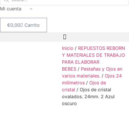
de
productos
Mi cuenta –
€
0,00
Carrito
Inicio
/
REPUESTOS REBORN
Y MATERIALES DE TRABAJO
PARA ELABORAR
BEBES
/
Pestañas y Ojos en
varios materiales.
/
Ojos 24
milímetros
/
Ojos de
cristal
/ Ojos de cristal
ovalados. 24mm. 2 Azul
oscuro