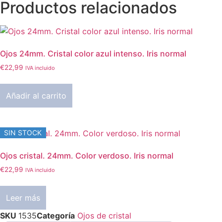
Productos relacionados
2
Azul
oscuro
cantidad
Ojos 24mm. Cristal color azul intenso. Iris normal
€
22,99
IVA incluido
Añadir al carrito
SIN STOCK
Ojos cristal. 24mm. Color verdoso. Iris normal
€
22,99
IVA incluido
Leer más
SKU
1535
Categoría
Ojos de cristal