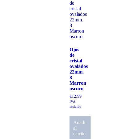
Ojos
de
cristal
ovalados
22mm.
8
Marron
oscuro
€
12,99
IVA
incluido
Añadir
al
carrito