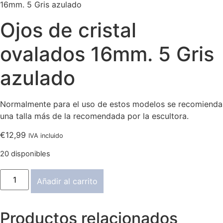
16mm. 5 Gris azulado
Ojos de cristal
ovalados 16mm. 5 Gris
azulado
Normalmente para el uso de estos modelos se recomienda
una talla más de la recomendada por la escultora.
€
12,99
IVA incluido
20 disponibles
Ojos
Añadir al carrito
de
cristal
ovalados
16mm.
Productos relacionados
5