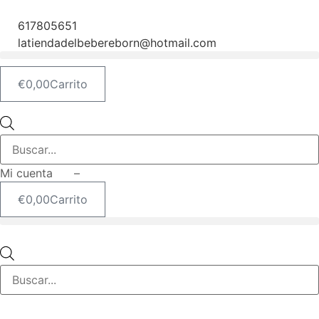
Ir
al
617805651
contenido
latiendadelbebereborn@hotmail.com
€
0,00
Carrito
Búsqueda
de
productos
Mi cuenta –
€
0,00
Carrito
Búsqueda
de
productos