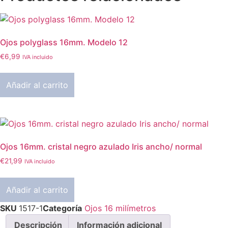
Gris
azulado
cantidad
Ojos polyglass 16mm. Modelo 12
€
6,99
IVA incluido
Añadir al carrito
Ojos 16mm. cristal negro azulado Iris ancho/ normal
€
21,99
IVA incluido
Añadir al carrito
SKU
1517-1
Categoría
Ojos 16 milímetros
Descripción
Información adicional