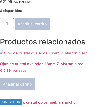
€
21,99
IVA incluido
6 disponibles
Ojos
Añadir al carrito
cristal.
18mm.
Color
azul
Productos relacionados
intenso
claro.
Iris
normal
cantidad
Ojos de cristal ovalados 18mm 7. Marron claro
€
12,99
IVA incluido
Añadir al carrito
SIN STOCK