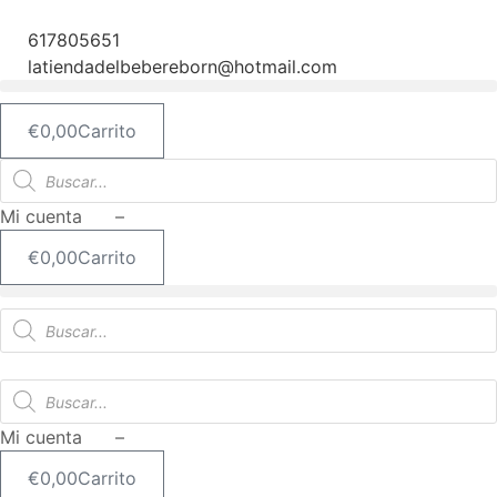
Ir
al
617805651
contenido
latiendadelbebereborn@hotmail.com
€
0,00
Carrito
Búsqueda
de
productos
Mi cuenta –
€
0,00
Carrito
Búsqueda
de
productos
Búsqueda
de
productos
Mi cuenta –
€
0,00
Carrito