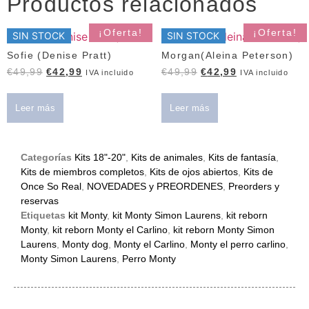
Productos relacionados
¡Oferta!
¡Oferta!
SIN STOCK
SIN STOCK
Sofie (Denise Pratt)
Morgan(Aleina Peterson)
€
49,99
€
42,99
€
49,99
€
42,99
IVA incluido
IVA incluido
Leer más
Leer más
Categorías
Kits 18"-20"
,
Kits de animales
,
Kits de fantasía
,
Kits de miembros completos
,
Kits de ojos abiertos
,
Kits de
Once So Real
,
NOVEDADES y PREORDENES
,
Preorders y
reservas
Etiquetas
kit Monty
,
kit Monty Simon Laurens
,
kit reborn
Monty
,
kit reborn Monty el Carlino
,
kit reborn Monty Simon
Laurens
,
Monty dog
,
Monty el Carlino
,
Monty el perro carlino
,
Monty Simon Laurens
,
Perro Monty