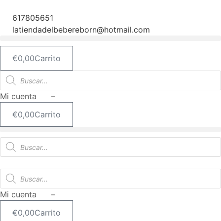
Ir
al
617805651
contenido
latiendadelbebereborn@hotmail.com
€
0,00
Carrito
Búsqueda
de
productos
Mi cuenta –
€
0,00
Carrito
Búsqueda
de
productos
Búsqueda
de
productos
Mi cuenta –
€
0,00
Carrito