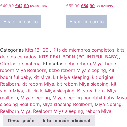
El
El
El
El
€
49,99
€
42,99
€
59,99
€
54,99
IVA incluido
IVA incluido
precio
precio
precio
precio
original
actual
original
actual
Añadir al carrito
Añadir al carrito
era:
es:
era:
es:
€49,99.
€42,99.
€59,99.
€54,99.
Categorías
Kits 18"-20"
,
Kits de miembros completos
,
kits
de ojos cerrados
,
KITS REAL BORN (BOUNTIFUL BABY)
,
Ofertas de material
Etiquetas
bebe reborn Miya
,
bebe
reborn Miya Realborn
,
bebe reborn Miya sleeping
,
Kit
bountiful baby
,
kit Miya
,
kit Miya sleeping
,
kit original
Realborn
,
kit reborn Miya
,
kit reborn Miya sleeping
,
kit
vinilo MIya
,
kit vinilo Miya sleeping
,
Kits realborn
,
Miya
realborn
,
Miya sleeping
,
Miya sleeping bountiful baby
,
Miya
sleeping Real born
,
Miya sleeping Realborn
,
Miya sleping
,
Realborn Miya
,
Realborn Miya sleeping
,
reborn Miya
Descripción
Información adicional