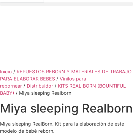
OFERTA
Inicio
/
REPUESTOS REBORN Y MATERIALES DE TRABAJO
PARA ELABORAR BEBES
/
Vinilos para
rebornear
/
Distribuidor
/
KITS REAL BORN (BOUNTIFUL
BABY)
/ Miya sleeping Realborn
Miya sleeping Realborn
Miya sleeping RealBorn. Kit para la elaboración de este
modelo de bebé reborn.