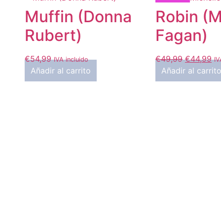
Muffin (Donna
Robin (M
Rubert)
Fagan)
€
54,99
€
49,99
€
44,99
IVA incluido
IV
Añadir al carrito
Añadir al carrit