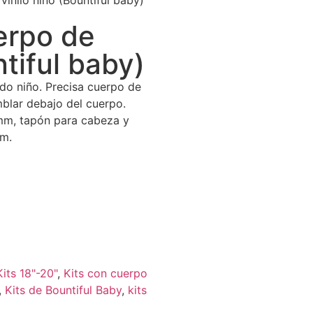
inilo niño (Bountiful baby)
erpo de
ntiful baby)
ado niño. Precisa cuerpo de
blar debajo del cuerpo.
mm, tapón para cabeza y
m.
Kits 18"-20"
,
Kits con cuerpo
,
Kits de Bountiful Baby
,
kits