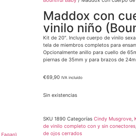
Bountiful Baby
/ Maddox con cuerpo de v
Maddox con cu
vinilo niño (Bou
Kit de 20″. Incluye cuerpo de vinilo sex
tela de miembros completos para ensam
Opcionalmente anillo para cuello de 65
piernas de 35mm y para brazos de 24m
€
69,90
IVA incluido
Sin existencias
SKU
1890
Categorías
Cindy Musgrove
,
de vinilo completo con y sin conectores
de ojos cerrados