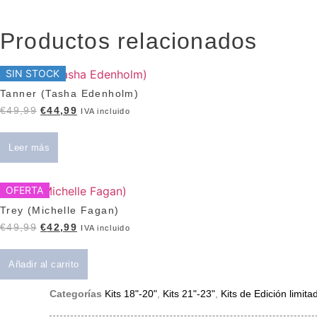
Productos relacionados
SIN STOCK
Tanner (Tasha Edenholm)
El
El
€
49,99
€
44,99
IVA incluido
precio
precio
original
actual
Leer más
era:
es:
€49,99.
€44,99.
OFERTA
Trey (Michelle Fagan)
El
El
€
49,99
€
42,99
IVA incluido
precio
precio
original
actual
Añadir al carrito
era:
es:
€49,99.
€42,99.
Categorías
Kits 18"-20"
,
Kits 21"-23"
,
Kits de Edición limita