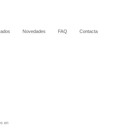
zados
Novedades
FAQ
Contacta
es en