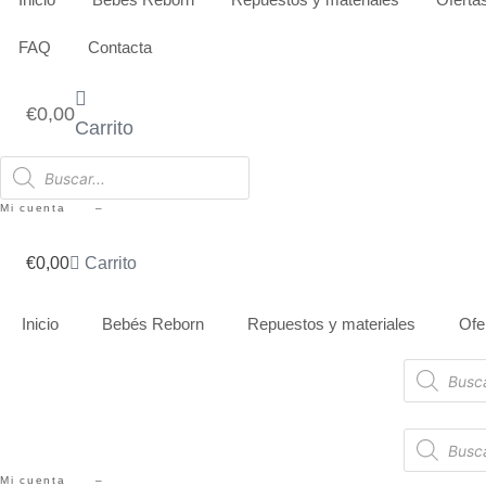
Ir
al
FAQ
Contacta
contenido
€
0,00
Carrito
Búsqueda
de
productos
Mi cuenta –
€
0,00
Carrito
Inicio
Bebés Reborn
Repuestos y materiales
Ofe
Búsqueda
de
productos
Búsqueda
de
productos
Mi cuenta –