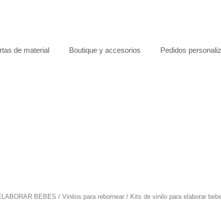
rtas de material
Boutique y accesorios
Pedidos personali
ELABORAR BEBES
/
Vinilos para rebornear
/
Kits de vinilo para elaborar beb