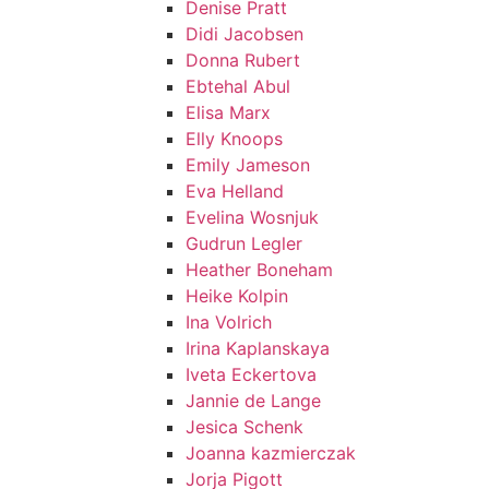
Denise Pratt
Didi Jacobsen
Donna Rubert
Ebtehal Abul
Elisa Marx
Elly Knoops
Emily Jameson
Eva Helland
Evelina Wosnjuk
Gudrun Legler
Heather Boneham
Heike Kolpin
Ina Volrich
Irina Kaplanskaya
Iveta Eckertova
Jannie de Lange
Jesica Schenk
Joanna kazmierczak
Jorja Pigott