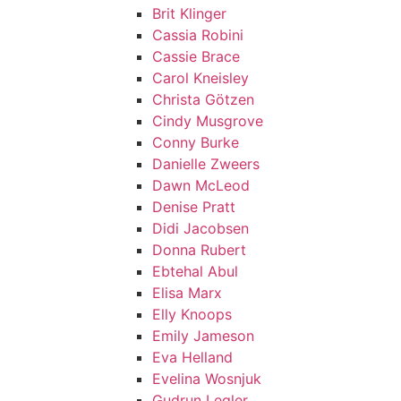
Brit Klinger
Cassia Robini
Cassie Brace
Carol Kneisley
Christa Götzen
Cindy Musgrove
Conny Burke
Danielle Zweers
Dawn McLeod
Denise Pratt
Didi Jacobsen
Donna Rubert
Ebtehal Abul
Elisa Marx
Elly Knoops
Emily Jameson
Eva Helland
Evelina Wosnjuk
Gudrun Legler