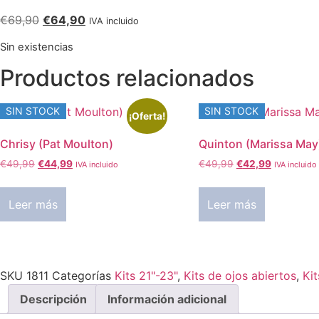
El
El
€
69,90
€
64,90
IVA incluido
precio
precio
Sin existencias
original
actual
era:
es:
Productos relacionados
€69,90.
€64,90.
SIN STOCK
SIN STOCK
¡Oferta!
Chrisy (Pat Moulton)
Quinton (Marissa May
El
El
El
El
€
49,99
€
44,99
€
49,99
€
42,99
IVA incluido
IVA incluido
precio
precio
precio
precio
original
actual
original
actual
Leer más
Leer más
era:
es:
era:
es:
€49,99.
€44,99.
€49,99.
€42,99.
SKU
1811
Categorías
Kits 21"-23"
,
Kits de ojos abiertos
,
Ki
Descripción
Información adicional