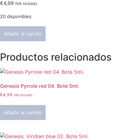
€
4,99
IVA incluido
20 disponibles
Genesis.
Añadir al carrito
Quinacridone
magenta
06.
Bote
Productos relacionados
5ml.
cantidad
Genesis Pyrrole red 04. Bote 5ml.
€
4,99
IVA incluido
Añadir al carrito