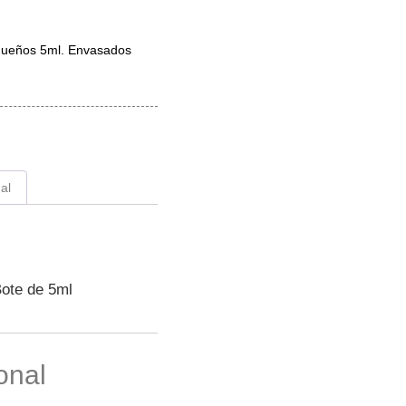
queños 5ml. Envasados
al
Bote de 5ml
onal