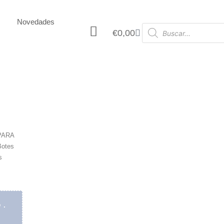
Novedades
€
0,00
PARA
Botes
s
5.