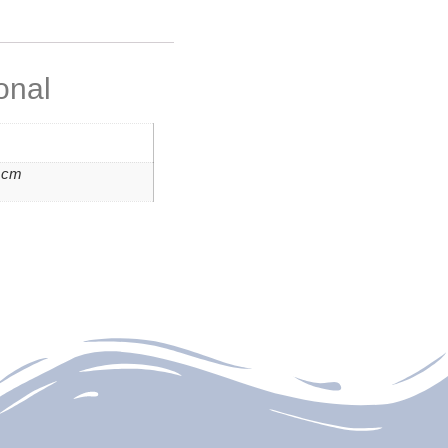
onal
0 cm