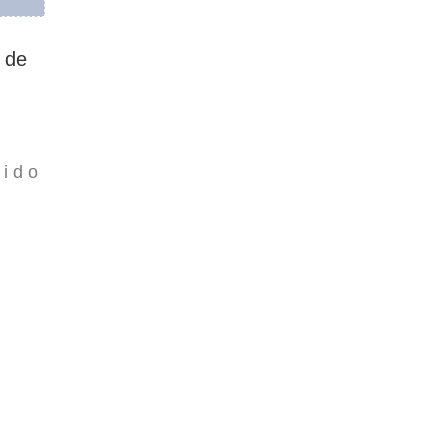
 de
uido