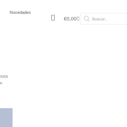
Novedades
€
0,00
PARA
de