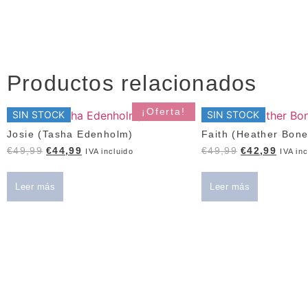
Productos relacionados
¡Oferta!
SIN STOCK
SIN STOCK
Josie (Tasha Edenholm)
Faith (Heather Bon
€
49,99
€
44,99
€
49,99
€
42,99
IVA incluido
IVA inc
Leer más
Leer más