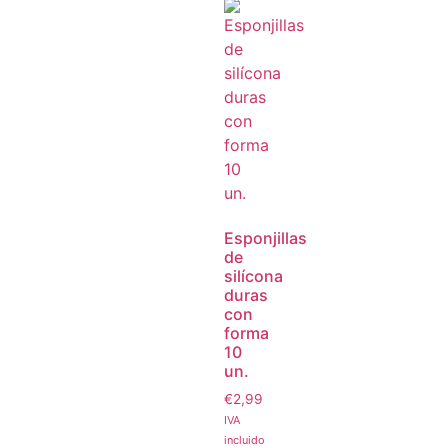
Esponjillas
de
silícona
duras
con
forma
10
un.
€
2,99
IVA
incluido