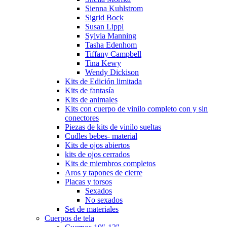
Sienna Kuhlstrom
Sigrid Bock
Susan Lippl
Sylvia Manning
Tasha Edenhom
Tiffany Campbell
Tina Kewy
Wendy Dickison
Kits de Edición limitada
Kits de fantasía
Kits de animales
Kits con cuerpo de vinilo completo con y sin
conectores
Piezas de kits de vinilo sueltas
Cudles bebes- material
Kits de ojos abiertos
kits de ojos cerrados
Kits de miembros completos
Aros y tapones de cierre
Placas y torsos
Sexados
No sexados
Set de materiales
Cuerpos de tela