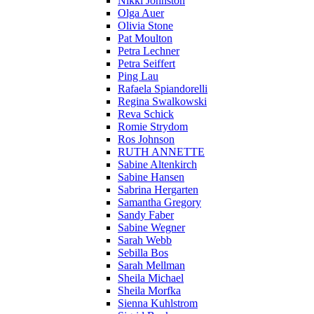
Nikki Johnston
Olga Auer
Olivia Stone
Pat Moulton
Petra Lechner
Petra Seiffert
Ping Lau
Rafaela Spiandorelli
Regina Swalkowski
Reva Schick
Romie Strydom
Ros Johnson
RUTH ANNETTE
Sabine Altenkirch
Sabine Hansen
Sabrina Hergarten
Samantha Gregory
Sandy Faber
Sabine Wegner
Sarah Webb
Sebilla Bos
Sarah Mellman
Sheila Michael
Sheila Morfka
Sienna Kuhlstrom