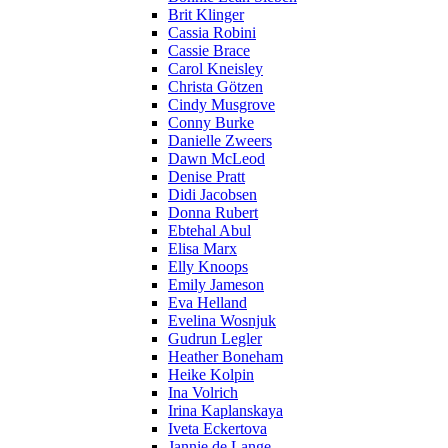
Brit Klinger
Cassia Robini
Cassie Brace
Carol Kneisley
Christa Götzen
Cindy Musgrove
Conny Burke
Danielle Zweers
Dawn McLeod
Denise Pratt
Didi Jacobsen
Donna Rubert
Ebtehal Abul
Elisa Marx
Elly Knoops
Emily Jameson
Eva Helland
Evelina Wosnjuk
Gudrun Legler
Heather Boneham
Heike Kolpin
Ina Volrich
Irina Kaplanskaya
Iveta Eckertova
Jannie de Lange