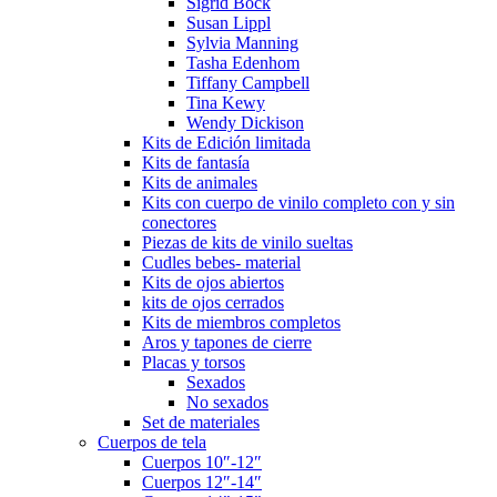
Sigrid Bock
Susan Lippl
Sylvia Manning
Tasha Edenhom
Tiffany Campbell
Tina Kewy
Wendy Dickison
Kits de Edición limitada
Kits de fantasía
Kits de animales
Kits con cuerpo de vinilo completo con y sin
conectores
Piezas de kits de vinilo sueltas
Cudles bebes- material
Kits de ojos abiertos
kits de ojos cerrados
Kits de miembros completos
Aros y tapones de cierre
Placas y torsos
Sexados
No sexados
Set de materiales
Cuerpos de tela
Cuerpos 10″-12″
Cuerpos 12″-14″