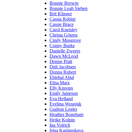
Bonnie Browm
Bonnie Leah Sieben
Brit Klinger
Cassia Robini
Cassie Brace
Carol Kneisley
Christa Götzen
Cindy Musgrove
Conny Burke
Danielle Zweers
Dawn McLeod
Denise Pratt
Didi Jacobsen
Donna Rubert
Ebtehal Abul
Elisa Marx
Elly Knoops
Emily Jameson
Eva Helland
Evelina Wosnjuk
Gudrun Legler
Heather Boneham
Heike Kolpin
Ina Volrich
Irina Kaplanskaya