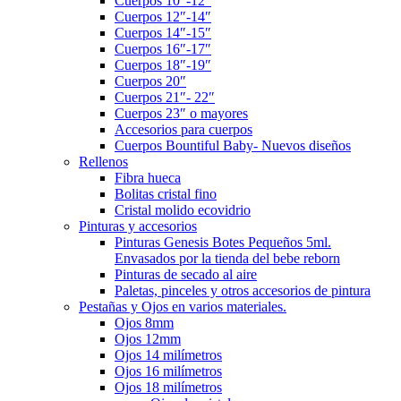
Cuerpos 10″-12″
Cuerpos 12″-14″
Cuerpos 14″-15″
Cuerpos 16″-17″
Cuerpos 18″-19″
Cuerpos 20″
Cuerpos 21″- 22″
Cuerpos 23″ o mayores
Accesorios para cuerpos
Cuerpos Bountiful Baby- Nuevos diseños
Rellenos
Fibra hueca
Bolitas cristal fino
Cristal molido ecovidrio
Pinturas y accesorios
Pinturas Genesis Botes Pequeños 5ml.
Envasados por la tienda del bebe reborn
Pinturas de secado al aire
Paletas, pinceles y otros accesorios de pintura
Pestañas y Ojos en varios materiales.
Ojos 8mm
Ojos 12mm
Ojos 14 milímetros
Ojos 16 milímetros
Ojos 18 milímetros