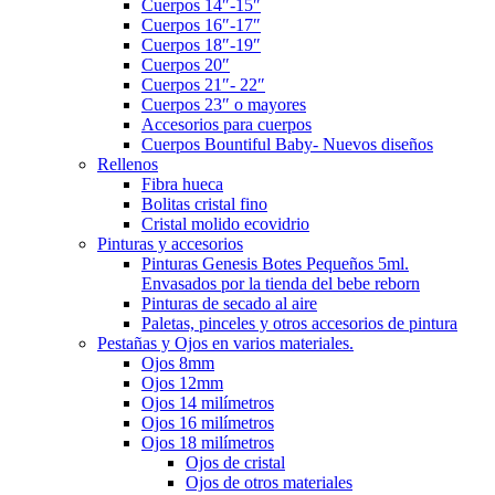
Cuerpos 14″-15″
Cuerpos 16″-17″
Cuerpos 18″-19″
Cuerpos 20″
Cuerpos 21″- 22″
Cuerpos 23″ o mayores
Accesorios para cuerpos
Cuerpos Bountiful Baby- Nuevos diseños
Rellenos
Fibra hueca
Bolitas cristal fino
Cristal molido ecovidrio
Pinturas y accesorios
Pinturas Genesis Botes Pequeños 5ml.
Envasados por la tienda del bebe reborn
Pinturas de secado al aire
Paletas, pinceles y otros accesorios de pintura
Pestañas y Ojos en varios materiales.
Ojos 8mm
Ojos 12mm
Ojos 14 milímetros
Ojos 16 milímetros
Ojos 18 milímetros
Ojos de cristal
Ojos de otros materiales