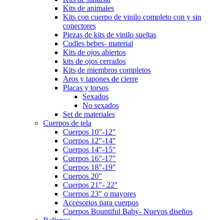
Kits de animales
Kits con cuerpo de vinilo completo con y sin
conectores
Piezas de kits de vinilo sueltas
Cudles bebes- material
Kits de ojos abiertos
kits de ojos cerrados
Kits de miembros completos
Aros y tapones de cierre
Placas y torsos
Sexados
No sexados
Set de materiales
Cuerpos de tela
Cuerpos 10″-12″
Cuerpos 12″-14″
Cuerpos 14″-15″
Cuerpos 16″-17″
Cuerpos 18″-19″
Cuerpos 20″
Cuerpos 21″- 22″
Cuerpos 23″ o mayores
Accesorios para cuerpos
Cuerpos Bountiful Baby- Nuevos diseños