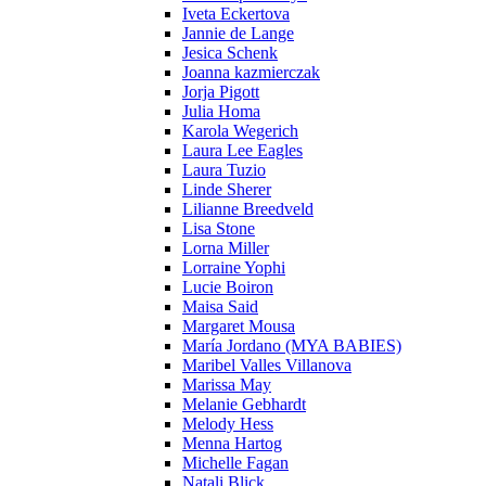
Iveta Eckertova
Jannie de Lange
Jesica Schenk
Joanna kazmierczak
Jorja Pigott
Julia Homa
Karola Wegerich
Laura Lee Eagles
Laura Tuzio
Linde Sherer
Lilianne Breedveld
Lisa Stone
Lorna Miller
Lorraine Yophi
Lucie Boiron
Maisa Said
Margaret Mousa
María Jordano (MYA BABIES)
Maribel Valles Villanova
Marissa May
Melanie Gebhardt
Melody Hess
Menna Hartog
Michelle Fagan
Natali Blick