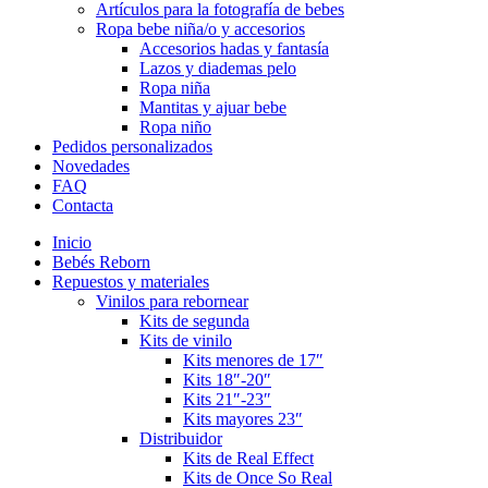
Artículos para la fotografía de bebes
Ropa bebe niña/o y accesorios
Accesorios hadas y fantasía
Lazos y diademas pelo
Ropa niña
Mantitas y ajuar bebe
Ropa niño
Pedidos personalizados
Novedades
FAQ
Contacta
Inicio
Bebés Reborn
Repuestos y materiales
Vinilos para rebornear
Kits de segunda
Kits de vinilo
Kits menores de 17″
Kits 18″-20″
Kits 21″-23″
Kits mayores 23″
Distribuidor
Kits de Real Effect
Kits de Once So Real