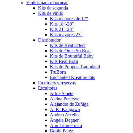
Vinilos para rebornear
Kits de segunda
Kits de vinilo
Kits menores de 17″
Kits 18″-20″
Kits 21″-23″
Kits mayores 23″
Distribuidor
Kits de Real Effect
Kits de Once So Real
Kits de Bountiful Baby
Kits Real Born
Kits de Puppen Traumland
TruBorn
Enchanted Kreature kits
Preorders y reservas
Escultoras
Adrie Stoete
Aleina Peterson
Alejandra de Zuñiga
A. K. Katigawa
Andrea Arcello
Angela Degner
Ann Timmerman
Bobbi Perez