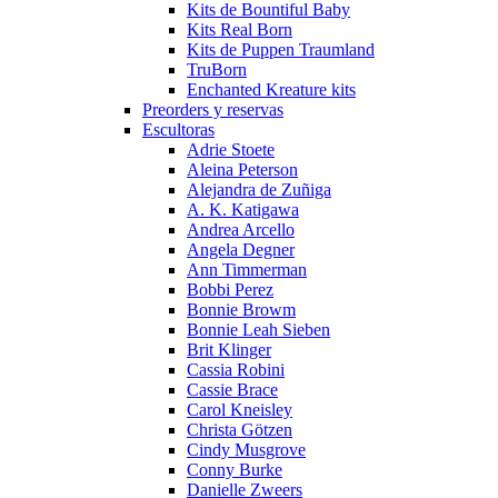
Kits de Bountiful Baby
Kits Real Born
Kits de Puppen Traumland
TruBorn
Enchanted Kreature kits
Preorders y reservas
Escultoras
Adrie Stoete
Aleina Peterson
Alejandra de Zuñiga
A. K. Katigawa
Andrea Arcello
Angela Degner
Ann Timmerman
Bobbi Perez
Bonnie Browm
Bonnie Leah Sieben
Brit Klinger
Cassia Robini
Cassie Brace
Carol Kneisley
Christa Götzen
Cindy Musgrove
Conny Burke
Danielle Zweers