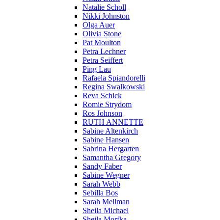
Natalie Scholl
Nikki Johnston
Olga Auer
Olivia Stone
Pat Moulton
Petra Lechner
Petra Seiffert
Ping Lau
Rafaela Spiandorelli
Regina Swalkowski
Reva Schick
Romie Strydom
Ros Johnson
RUTH ANNETTE
Sabine Altenkirch
Sabine Hansen
Sabrina Hergarten
Samantha Gregory
Sandy Faber
Sabine Wegner
Sarah Webb
Sebilla Bos
Sarah Mellman
Sheila Michael
Sheila Morfka