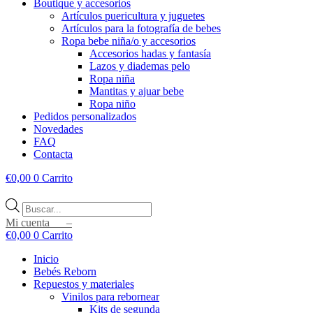
Boutique y accesorios
Artículos puericultura y juguetes
Artículos para la fotografía de bebes
Ropa bebe niña/o y accesorios
Accesorios hadas y fantasía
Lazos y diademas pelo
Ropa niña
Mantitas y ajuar bebe
Ropa niño
Pedidos personalizados
Novedades
FAQ
Contacta
€
0,00
0
Carrito
Búsqueda
de
Mi cuenta –
productos
€
0,00
0
Carrito
Inicio
Bebés Reborn
Repuestos y materiales
Vinilos para rebornear
Kits de segunda