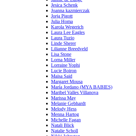
Jesica Schenk
Joanna kazmierczak
Jorja Pigott
Julia Homa
Karola Wegerich
Laura Lee Eagles
Laura Tuzio
Linde Sherer
Lilianne Breedveld
Lisa Stone
Lorna Miller
Lorraine Yophi
Lucie Boiron
Maisa Said
Margaret Mousa
María Jordano (MYA BABIES)
Maribel Valles Villanova
Marissa May
Melanie Gebhardt
Melody Hess
Menna Hartog
Michelle Fagan
Natali Blick
Natalie Scholl