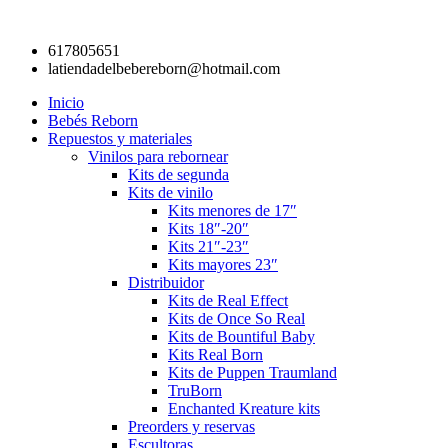
Ir
al
617805651
contenido
latiendadelbebereborn@hotmail.com
Inicio
Bebés Reborn
Repuestos y materiales
Vinilos para rebornear
Kits de segunda
Kits de vinilo
Kits menores de 17″
Kits 18″-20″
Kits 21″-23″
Kits mayores 23″
Distribuidor
Kits de Real Effect
Kits de Once So Real
Kits de Bountiful Baby
Kits Real Born
Kits de Puppen Traumland
TruBorn
Enchanted Kreature kits
Preorders y reservas
Escultoras