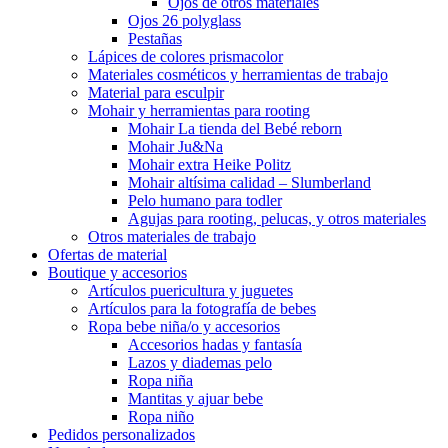
Ojos de otros materiales
Ojos 26 polyglass
Pestañas
Lápices de colores prismacolor
Materiales cosméticos y herramientas de trabajo
Material para esculpir
Mohair y herramientas para rooting
Mohair La tienda del Bebé reborn
Mohair Ju&Na
Mohair extra Heike Politz
Mohair altísima calidad – Slumberland
Pelo humano para todler
Agujas para rooting, pelucas, y otros materiales
Otros materiales de trabajo
Ofertas de material
Boutique y accesorios
Artículos puericultura y juguetes
Artículos para la fotografía de bebes
Ropa bebe niña/o y accesorios
Accesorios hadas y fantasía
Lazos y diademas pelo
Ropa niña
Mantitas y ajuar bebe
Ropa niño
Pedidos personalizados