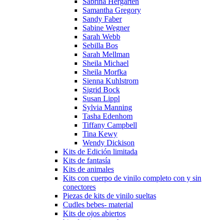
Sabrina Hergarten
Samantha Gregory
Sandy Faber
Sabine Wegner
Sarah Webb
Sebilla Bos
Sarah Mellman
Sheila Michael
Sheila Morfka
Sienna Kuhlstrom
Sigrid Bock
Susan Lippl
Sylvia Manning
Tasha Edenhom
Tiffany Campbell
Tina Kewy
Wendy Dickison
Kits de Edición limitada
Kits de fantasía
Kits de animales
Kits con cuerpo de vinilo completo con y sin
conectores
Piezas de kits de vinilo sueltas
Cudles bebes- material
Kits de ojos abiertos