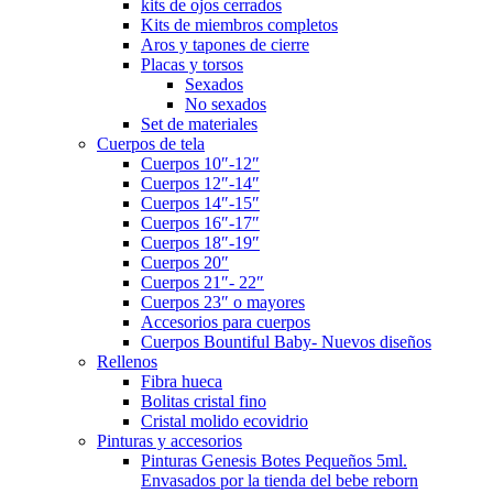
kits de ojos cerrados
Kits de miembros completos
Aros y tapones de cierre
Placas y torsos
Sexados
No sexados
Set de materiales
Cuerpos de tela
Cuerpos 10″-12″
Cuerpos 12″-14″
Cuerpos 14″-15″
Cuerpos 16″-17″
Cuerpos 18″-19″
Cuerpos 20″
Cuerpos 21″- 22″
Cuerpos 23″ o mayores
Accesorios para cuerpos
Cuerpos Bountiful Baby- Nuevos diseños
Rellenos
Fibra hueca
Bolitas cristal fino
Cristal molido ecovidrio
Pinturas y accesorios
Pinturas Genesis Botes Pequeños 5ml.
Envasados por la tienda del bebe reborn