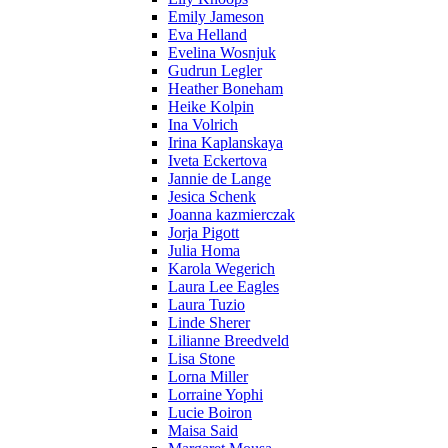
Emily Jameson
Eva Helland
Evelina Wosnjuk
Gudrun Legler
Heather Boneham
Heike Kolpin
Ina Volrich
Irina Kaplanskaya
Iveta Eckertova
Jannie de Lange
Jesica Schenk
Joanna kazmierczak
Jorja Pigott
Julia Homa
Karola Wegerich
Laura Lee Eagles
Laura Tuzio
Linde Sherer
Lilianne Breedveld
Lisa Stone
Lorna Miller
Lorraine Yophi
Lucie Boiron
Maisa Said