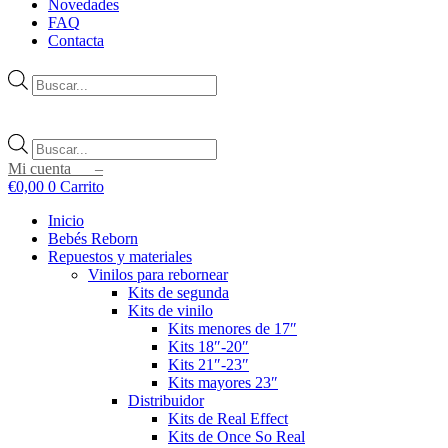
Novedades
FAQ
Contacta
Búsqueda
de
productos
Búsqueda
de
Mi cuenta –
productos
€
0,00
0
Carrito
Inicio
Bebés Reborn
Repuestos y materiales
Vinilos para rebornear
Kits de segunda
Kits de vinilo
Kits menores de 17″
Kits 18″-20″
Kits 21″-23″
Kits mayores 23″
Distribuidor
Kits de Real Effect
Kits de Once So Real