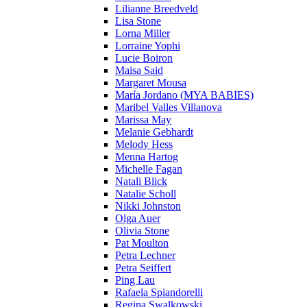
Lilianne Breedveld
Lisa Stone
Lorna Miller
Lorraine Yophi
Lucie Boiron
Maisa Said
Margaret Mousa
María Jordano (MYA BABIES)
Maribel Valles Villanova
Marissa May
Melanie Gebhardt
Melody Hess
Menna Hartog
Michelle Fagan
Natali Blick
Natalie Scholl
Nikki Johnston
Olga Auer
Olivia Stone
Pat Moulton
Petra Lechner
Petra Seiffert
Ping Lau
Rafaela Spiandorelli
Regina Swalkowski