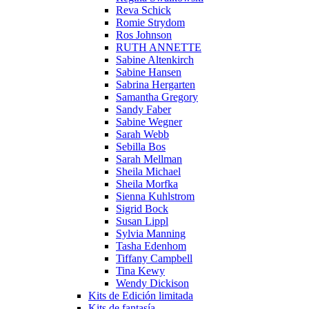
Reva Schick
Romie Strydom
Ros Johnson
RUTH ANNETTE
Sabine Altenkirch
Sabine Hansen
Sabrina Hergarten
Samantha Gregory
Sandy Faber
Sabine Wegner
Sarah Webb
Sebilla Bos
Sarah Mellman
Sheila Michael
Sheila Morfka
Sienna Kuhlstrom
Sigrid Bock
Susan Lippl
Sylvia Manning
Tasha Edenhom
Tiffany Campbell
Tina Kewy
Wendy Dickison
Kits de Edición limitada
Kits de fantasía