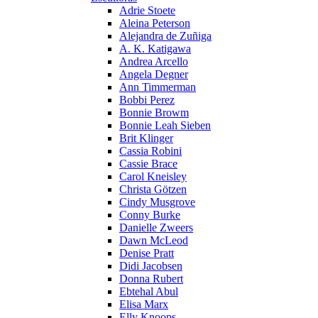
Adrie Stoete
Aleina Peterson
Alejandra de Zuñiga
A. K. Katigawa
Andrea Arcello
Angela Degner
Ann Timmerman
Bobbi Perez
Bonnie Browm
Bonnie Leah Sieben
Brit Klinger
Cassia Robini
Cassie Brace
Carol Kneisley
Christa Götzen
Cindy Musgrove
Conny Burke
Danielle Zweers
Dawn McLeod
Denise Pratt
Didi Jacobsen
Donna Rubert
Ebtehal Abul
Elisa Marx
Elly Knoops