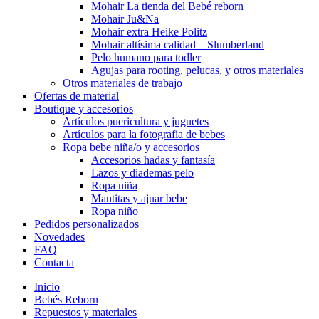
Mohair La tienda del Bebé reborn
Mohair Ju&Na
Mohair extra Heike Politz
Mohair altísima calidad – Slumberland
Pelo humano para todler
Agujas para rooting, pelucas, y otros materiales
Otros materiales de trabajo
Ofertas de material
Boutique y accesorios
Artículos puericultura y juguetes
Artículos para la fotografía de bebes
Ropa bebe niña/o y accesorios
Accesorios hadas y fantasía
Lazos y diademas pelo
Ropa niña
Mantitas y ajuar bebe
Ropa niño
Pedidos personalizados
Novedades
FAQ
Contacta
Inicio
Bebés Reborn
Repuestos y materiales