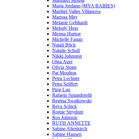
Margaret Mousa
María Jordano (MYA BABIES)
Maribel Valles Villanova
Marissa May
Melanie Gebhardt
Melody Hess
Menna Hartog
Michelle Fagan
Natali Blick
Natalie Scholl
Nikki Johnston
Olga Auer
Olivia Stone
Pat Moulton
Petra Lechner
Petra Seiffert
Ping Lau
Rafaela Spiandorelli
Regina Swalkowski
Reva Schick
Romie Strydom
Ros Johnson
RUTH ANNETTE
Sabine Altenkirch
Sabine Hansen