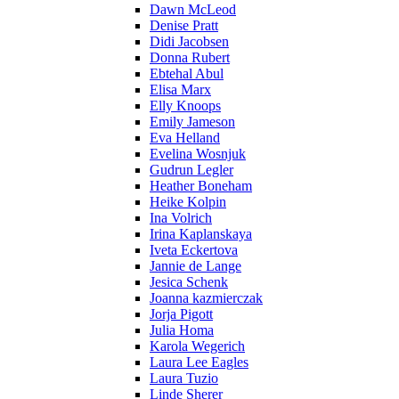
Dawn McLeod
Denise Pratt
Didi Jacobsen
Donna Rubert
Ebtehal Abul
Elisa Marx
Elly Knoops
Emily Jameson
Eva Helland
Evelina Wosnjuk
Gudrun Legler
Heather Boneham
Heike Kolpin
Ina Volrich
Irina Kaplanskaya
Iveta Eckertova
Jannie de Lange
Jesica Schenk
Joanna kazmierczak
Jorja Pigott
Julia Homa
Karola Wegerich
Laura Lee Eagles
Laura Tuzio
Linde Sherer