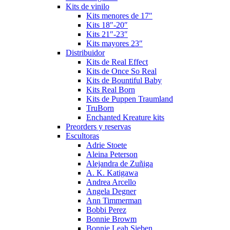
Kits de vinilo
Kits menores de 17″
Kits 18″-20″
Kits 21″-23″
Kits mayores 23″
Distribuidor
Kits de Real Effect
Kits de Once So Real
Kits de Bountiful Baby
Kits Real Born
Kits de Puppen Traumland
TruBorn
Enchanted Kreature kits
Preorders y reservas
Escultoras
Adrie Stoete
Aleina Peterson
Alejandra de Zuñiga
A. K. Katigawa
Andrea Arcello
Angela Degner
Ann Timmerman
Bobbi Perez
Bonnie Browm
Bonnie Leah Sieben