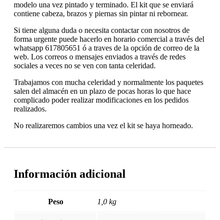
modelo una vez pintado y terminado. El kit que se enviará
contiene cabeza, brazos y piernas sin pintar ni rebornear.
Si tiene alguna duda o necesita contactar con nosotros de
forma urgente puede hacerlo en horario comercial a través del
whatsapp 617805651 ó a traves de la opción de correo de la
web. Los correos o mensajes enviados a través de redes
sociales a veces no se ven con tanta celeridad.
Trabajamos con mucha celeridad y normalmente los paquetes
salen del almacén en un plazo de pocas horas lo que hace
complicado poder realizar modificaciones en los pedidos
realizados.
No realizaremos cambios una vez el kit se haya horneado.
Información adicional
Peso
1,0 kg