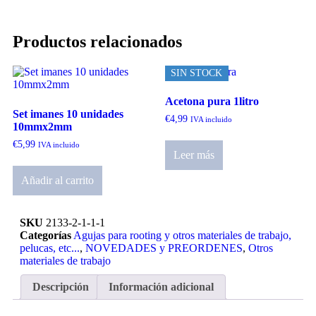
Productos relacionados
SIN STOCK
Acetona pura 1litro
Set imanes 10 unidades
€
4,99
IVA incluido
10mmx2mm
€
5,99
IVA incluido
Leer más
Añadir al carrito
SKU
2133-2-1-1-1
Categorías
Agujas para rooting y otros materiales de trabajo,
pelucas, etc...
,
NOVEDADES y PREORDENES
,
Otros
materiales de trabajo
Descripción
Información adicional