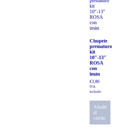
Chupete
prematuro
kit
10″-13″
ROSA
con
imán
€
3,80
IVA
incluido
Añadir
al
carrito